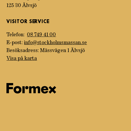
125 30 Älvsjö
VISITOR SERVICE
Telefon:
08 749 41 00
E-post:
info@stockholmsmassan.se
Besöksadress: Mässvägen 1 Älvsjö
Visa på karta