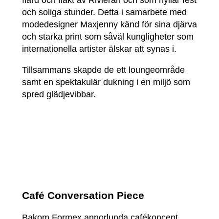
flärd och fläkt av Rivieran och som hyllar fest
och soliga stunder. Detta i samarbete med
modedesigner Maxjenny känd för sina djärva
och starka print som såväl kungligheter som
internationella artister älskar att synas i.
Tillsammans skapde de ett loungeområde
samt en spektakulär dukning i en miljö som
spred glädjevibbar.
Café Conversation Piece
Bakom Formex annorlunda cafékoncept