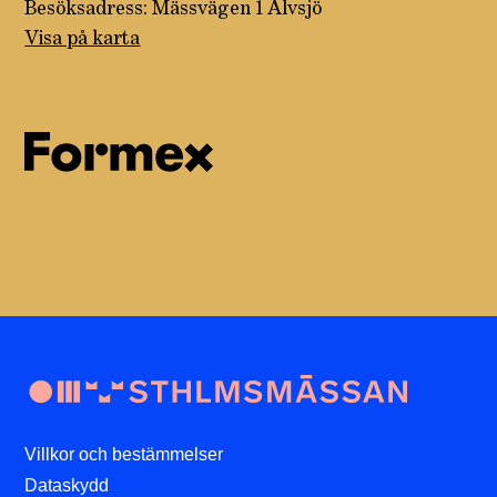
Besöksadress: Mässvägen 1 Älvsjö
Visa på karta
Villkor och bestämmelser
Dataskydd