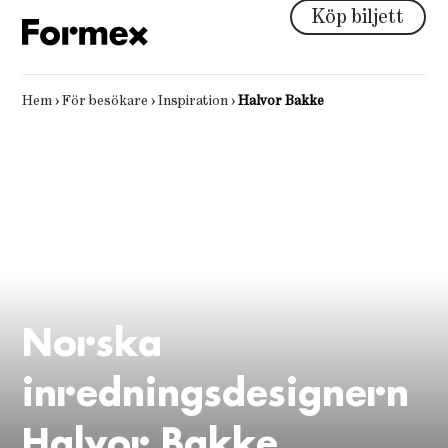
Köp biljett
Hem
›
För besökare
›
Inspiration
›
Halvor Bakke
Norska
inredningsdesignern
Halvor Bakke