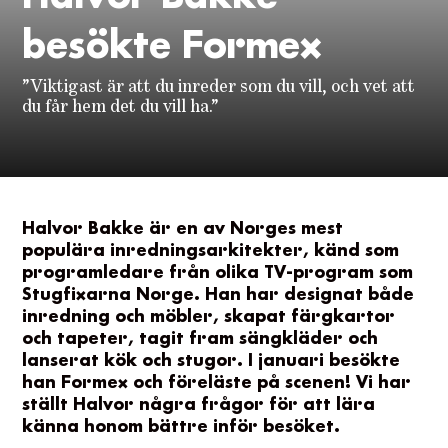
besökte Formex
”Viktigast är att du inreder som du vill, och vet att
du får hem det du vill ha.”
Halvor Bakke är en av Norges mest
populära inredningsarkitekter, känd som
programledare från olika TV-program som
Stugfixarna Norge. Han har designat både
inredning och möbler, skapat färgkartor
och tapeter, tagit fram sängkläder och
lanserat kök och stugor. I januari besökte
han Formex och föreläste på scenen! Vi har
ställt Halvor några frågor för att lära
känna honom bättre inför besöket.