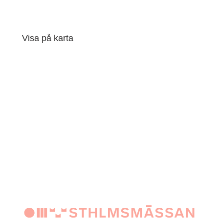
Besöksadress: Mässvägen 1 Älvsjö
Visa på karta