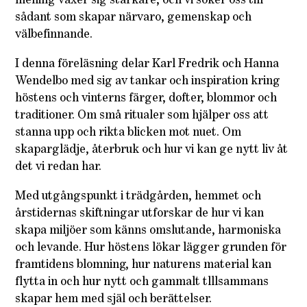
mening växer sig starkare, och vi söker oss till
sådant som skapar närvaro, gemenskap och
välbefinnande.
I denna föreläsning delar Karl Fredrik och Hanna
Wendelbo med sig av tankar och inspiration kring
höstens och vinterns färger, dofter, blommor och
traditioner. Om små ritualer som hjälper oss att
stanna upp och rikta blicken mot nuet. Om
skaparglädje, återbruk och hur vi kan ge nytt liv åt
det vi redan har.
Med utgångspunkt i trädgården, hemmet och
årstidernas skiftningar utforskar de hur vi kan
skapa miljöer som känns omslutande, harmoniska
och levande. Hur höstens lökar lägger grunden för
framtidens blomning, hur naturens material kan
flytta in och hur nytt och gammalt tlllsammans
skapar hem med själ och berättelser.