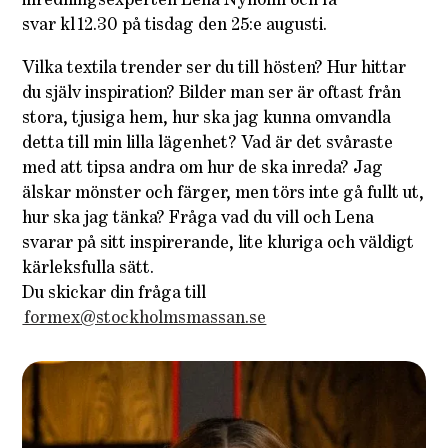
inredningsexperten Lena Nyholm och få
svar kl 12.30 på tisdag den 25:e augusti.
Vilka textila trender ser du till hösten? Hur hittar
du själv inspiration? Bilder man ser är oftast från
stora, tjusiga hem, hur ska jag kunna omvandla
detta till min lilla lägenhet? Vad är det svåraste
med att tipsa andra om hur de ska inreda? Jag
älskar mönster och färger, men törs inte gå fullt ut,
hur ska jag tänka? Fråga vad du vill och Lena
svarar på sitt inspirerande, lite kluriga och väldigt
kärleksfulla sätt.
Du skickar din fråga till
formex@stockholmsmassan.se