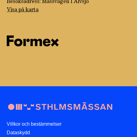
Besöksadress: Mässvägen 1 Älvsjö
Visa på karta
Villkor och bestämmelser
Dataskydd