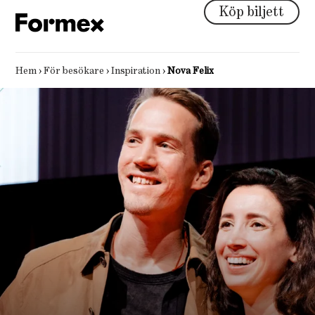
Köp biljett
Hem
›
För besökare
›
Inspiration
›
Nova Felix